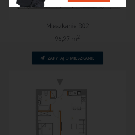
Mieszkanie B02
2
96,27 m
ZAPYTAJ O MIESZKANIE