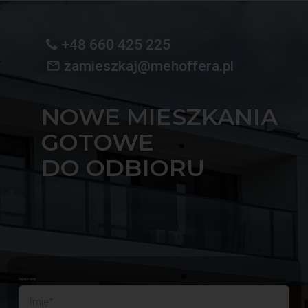
Przejdź
do
+48 660 425 225
zawartości
zamieszkaj@mehoffera.pl
mail_outline
NOWE MIESZKANIA
GOTOWE
DO ODBIORU
Zapytaj o ofertę