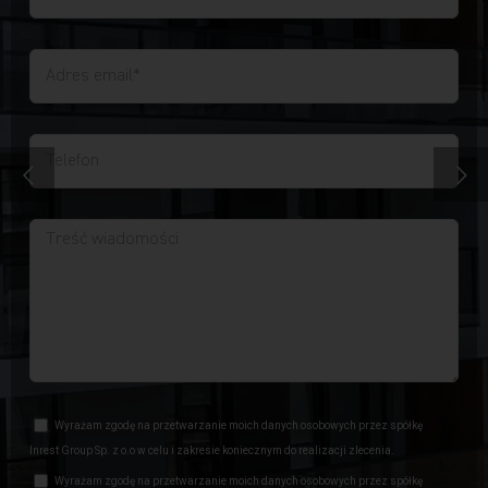
Wyrażam zgodę na przetwarzanie moich danych osobowych przez spółkę
Inrest Group Sp. z o.o w celu i zakresie koniecznym do realizacji zlecenia.
Wyrażam zgodę na przetwarzanie moich danych osobowych przez spółkę