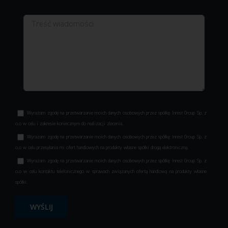
Wyrażam zgodę na przetwarzanie moich danych osobowych przez spółkę Inrest Group Sp. z
o.o w celu i zakresie koniecznym do realizacji zlecenia.
Wyrażam zgodę na przetwarzanie moich danych osobowych przez spółkę Inrest Group Sp. z
o.o w celu przesyłania mi ofert handlowych na produkty własne spółki drogą elektroniczną.
Wyrażam zgodę na przetwarzanie moich danych osobowych przez spółkę Inrest Group Sp. z
o.o w celu kontaktu telefonicznego w sprawach związanych ofertą handlową na produkty własne
spółki.