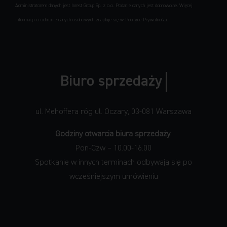
Administratorem danych jest Inrest Group Sp. z o.o. Podanie danych jest dobrowolne. Więcej
informacji o ochronie danych osobowych znajduje się w Polityce Prywatności.
ul. Mehoffera róg ul. Oczary, 03-081 Warszawa
Godziny otwarcia biura sprzedaży
:
Pon-Czw – 10.00-16.00
Spotkanie w innych terminach odbywają się po
wcześniejszym umówieniu